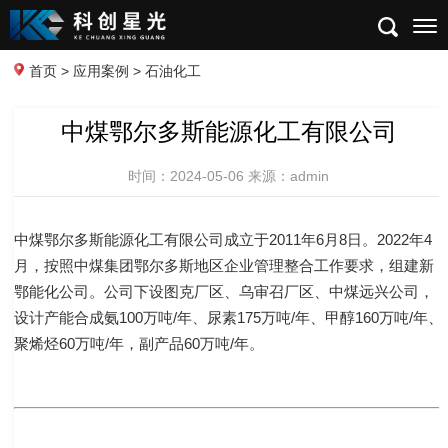
首页
>
应用案例
> 石油化工
中煤鄂尔多斯能源化工有限公司
时间：2024-05-06 来源：admin
中煤鄂尔多斯能源化工有限公司成立于2011年6月8日。2022年4
月，按照中煤集团鄂尔多斯地区企业管理整合工作要求，组建新
鄂能化公司。公司下设图克厂区、乌审召厂区、中煤远兴公司，
设计产能合成氨100万吨/年、尿素175万吨/年、甲醇160万吨/年、
聚烯烃60万吨/年，副产品60万吨/年。