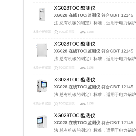
XG028TOCi监测仪
XG028 在线TOCi监测仪
符合GB/T 121
法 总有机碳的测定》标准，适用于电力锅炉汽
1000.0µg/L的水样，仪器具有高灵敏
水质分析仪器
TOCi监测仪
1158
XG028TOCi监测仪
XG028 在线TOCi监测仪
符合GB/T 121
法 总有机碳的测定》标准，适用于电力锅炉汽
1000.0µg/L的水样，仪器具有高灵敏
水质分析仪器
TOCi监测仪
1158
XG028TOCi监测仪
XG028 在线TOCi监测仪
符合GB/T 121
法 总有机碳的测定》标准，适用于电力锅炉汽
1000.0µg/L的水样，仪器具有高灵敏
水质分析仪器
TOCi监测仪
1158
XG028TOCi监测仪
XG028 在线TOCi监测仪
符合GB/T 121
法 总有机碳的测定》标准，适用于电力锅炉汽