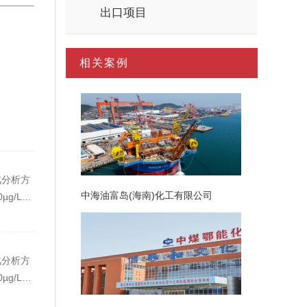
出口项目
相关案例
汽分析方
中海油富岛(海南)化工有限公司
g/L～
汽分析方
g/L～