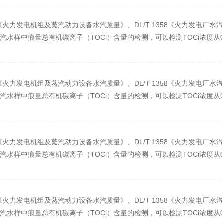
45《火力发电机组及蒸汽动力设备水汽质量》、DL/T 1358《火力发电厂水
水样中痕量总有机碳离子（TOCi）含量的检测，可以检测TOCi浓度从0µ
度、高分析精度、良好的稳定性和重复性等优点。
45《火力发电机组及蒸汽动力设备水汽质量》、DL/T 1358《火力发电厂水
水样中痕量总有机碳离子（TOCi）含量的检测，可以检测TOCi浓度从0µ
度、高分析精度、良好的稳定性和重复性等优点。
45《火力发电机组及蒸汽动力设备水汽质量》、DL/T 1358《火力发电厂水
水样中痕量总有机碳离子（TOCi）含量的检测，可以检测TOCi浓度从0µ
度、高分析精度、良好的稳定性和重复性等优点。
45《火力发电机组及蒸汽动力设备水汽质量》、DL/T 1358《火力发电厂水
水样中痕量总有机碳离子（TOCi）含量的检测，可以检测TOCi浓度从0µ