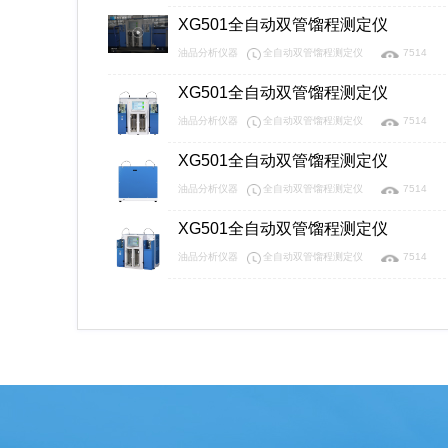
XG501全自动双管馏程测定仪
油品分析仪器
全自动双管馏程测定仪
7514
XG501全自动双管馏程测定仪
油品分析仪器
全自动双管馏程测定仪
7514
XG501全自动双管馏程测定仪
油品分析仪器
全自动双管馏程测定仪
7514
XG501全自动双管馏程测定仪
油品分析仪器
全自动双管馏程测定仪
7514