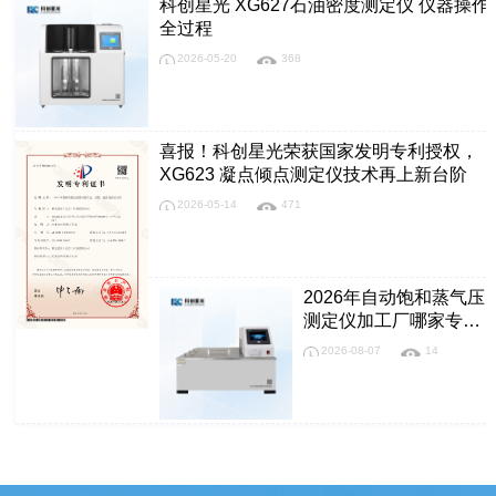
科创星光 XG627石油密度测定仪 仪器操作
全过程
2026-05-20
368
喜报！科创星光荣获国家发明专利授权，
XG623 凝点倾点测定仪技术再上新台阶
2026-05-14
471
2026年自动饱和蒸气压
测定仪加工厂哪家专
业，优质供应商质量参
2026-08-07
14
考评选