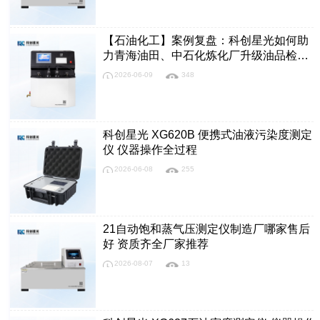
【石油化工】案例复盘：科创星光如何助
力青海油田、中石化炼化厂升级油品检测
体系，检测时长缩短约25%、设备故障率
2026-06-09
348
下降约15%？
科创星光 XG620B 便携式油液污染度测定
仪 仪器操作全过程
2026-06-08
255
21自动饱和蒸气压测定仪制造厂哪家售后
好 资质齐全厂家推荐
2026-08-07
13