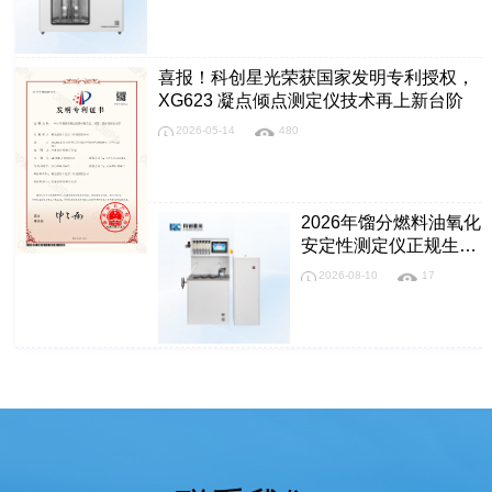
喜报！科创星光荣获国家发明专利授权，
XG623 凝点倾点测定仪技术再上新台阶
2026-05-14
480
2026年馏分燃料油氧化
安定性测定仪正规生产
厂家质量参考评选
2026-08-10
17