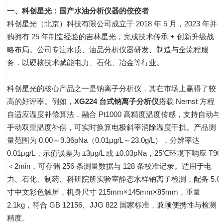
一、科创星光：国产水油分析仪器的佼佼者
科创星光（北京）科技有限公司成立于 2018 年 5 月，2023 年并
购拥有 25 年制造经验的吉林星光，完成技术传承 + 创新升级战
略布局。公司专注水质、油品分析仪器研发、制造与全流程服
务，以硬核技术赋能电力、石化、冶金等行业。
科创星光的核心产品之一是钠离子分析仪，其在市场上赢得了较
高的好评率。例如，
XG224 台式钠离子分析仪
搭载 Nernst 方程
自适应温度补偿算法，融合 Pt1000 高精度温度传感，支持自动与
手动双重温度补偿，可实时换算电极斜率消除温度干扰。产品测
量范围为 0.00～9.36pNa（0.01μg/L～23.0g/L），分辨率达
0.01μg/L，示值误差为 ±3μg/L 或 ±0.03pNa，25℃环境下响应 T90
＜2min，可存储 256 条测量数据与 128 条校准记录。适用于电
力、石化、制药、科研院所实验室静态水样钠离子检测，配备 5.0
寸中文彩色触屏，机身尺寸 215mm×145mm×85mm，重量
2.1kg，符合 GB 12156、JJG 822 国家标准，兼顾便携性与检测
精度。