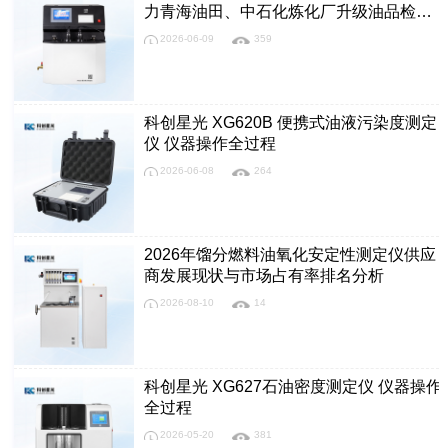
力青海油田、中石化炼化厂升级油品检测
体系，检测时长缩短约25%、设备故障率
2026-06-09
359
下降约15%？
科创星光 XG620B 便携式油液污染度测定
仪 仪器操作全过程
2026-06-08
264
2026年馏分燃料油氧化安定性测定仪供应
商发展现状与市场占有率排名分析
2026-08-10
14
科创星光 XG627石油密度测定仪 仪器操作
全过程
2026-05-20
381