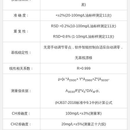
差)
准 确 度：
<±2%(20-100mg/L油标样测定11次)
RSD <0.2%(10-100mg/L油标样测定11次)
重 复 性：
RSD<0.6% (1-10mg/L油标样测定11次)
无需手动调节零点，软件智能控制自适应自动调零，
基线稳定性：
无基线漂移
线性相关系数：
R>0.999
ρ=[x *A
+ Y*A
+Z*{A
-
2930
2960
3030
测量值依据：
A
/F)]*V
*D/V
-p。
3030
0
W
(HJ637-2018标准中9.1中的计算公式
CH准确度：
100mg/L<±3%(测量苯)
CH2准确度：
20mg/L<±5%(测量正十六烷)