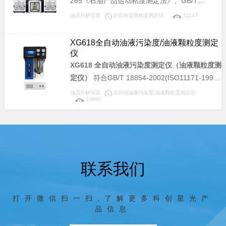
265《石油产品运动粘度测定法》、GB/T
校、科研院所、油品检测等相关单位，用于检测
11137《深色石油产品运动粘度测定法(逆流
油品分析仪器
全自动运动粘度测定仪
11147
石油产品的开口杯闪点和燃点，是理想的同类进
法)》、GB/T 8170《数值修约规则与极限数值的
口仪器替代产品。
表示和判定》、GB/T 1995《石油产品粘度指数
XG618全自动油液污染度/油液颗粒度测定
计算法》，及中华人民共和国计量检定规程JJG
仪
155《工作毛细管粘度计》所规定的要求设计制
XG618 全自动油液污染度测定仪（油液颗粒度测
造。适用于测定液体石油产品（指牛顿液体）和
定仪）
符合GB/T 18854-2002(ISO11171-1999)
聚合物稀溶液的运动粘度(mm2/s)，也可以根据
等标准。采用光阻(遮光)法计数原理研制，完全
油品分析仪器
全自动油液污染度/油液颗粒度测定仪
10891
标准物质对毛细管的系数进行标定，可广泛应用
符合相应国家标准及国际标准。可提供快速、准
于电力、石油化工、钢铁冶金、检测机构、科研
确、可靠、可重复的检测结果及完整的污染监测
院所、大专院校、铁路、航空、计量等部门。
分析报告，适用于液压油、润滑油、抗燃油、绝
缘油和透平油等颗粒污染度的检测。可广泛应用
于航空、航天、电力、石油、化工、交通、港
联系我们
口、冶金、机械、汽车制造等领域。
打开微信扫一扫,了解更多科创星光产
品信息