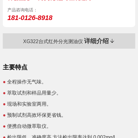
产品咨询电话：
181-0126-8918
详细介绍
XG322台式红外分光测油仪
主要特点
●
全程操作无气味。
●
萃取试剂和样品用量少。
●
现场和实验室两用。
●
预制试剂高效环保更省钱。
●
便携自动微萃取仪。
●
检出限低、准确度高 方法检出限率达到 0.002mg/L。