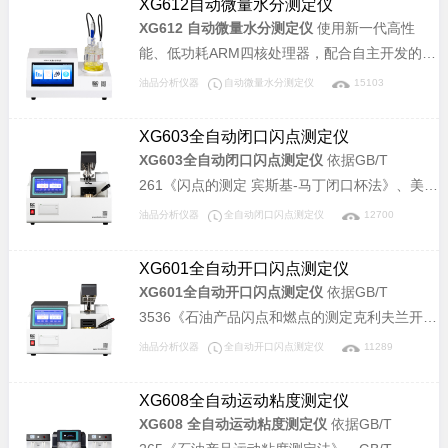
XG612自动微量水分测定仪
XG612 自动微量水分测定仪
使用新一代高性
能、低功耗ARM四核处理器，配合自主开发的先
进数字电路技术，仪器运行稳定、精度高。广泛
油品分析仪器
自动微量水分测定仪
15103
应用于电力、石油、化工、制药、食品等行业。
XG603全自动闭口闪点测定仪
XG603全自动闭口闪点测定仪
依据GB/T
261《闪点的测定 宾斯基-马丁闭口杯法》、美国
材料协会标准 ASTM D93、ISO2719《闪点的测
油品分析仪器
全自动闭口闪点测定仪
12700
定.Pensky-Martens闭杯法》所规定的要求设计
制造。本仪器可广泛应用于石油、铁路、航空、
XG601全自动开口闪点测定仪
电力及大专院校、科研院所、油品检测等相关单
XG601全自动开口闪点测定仪
依据GB/T
位，测定石油产品的闭口杯闪点值，是理想同类
3536《石油产品闪点和燃点的测定克利夫兰开口
进口仪器的替代产品。
杯法》、美国材料协会标准 ASTM D92《克利夫
油品分析仪器
全自动开口闪点测定仪
11289
兰开口杯法闪点和燃点试验方法》、
ISO2592《石油及有关产品闪点和燃点的测定水
XG608全自动运动粘度测定仪
平开口杯法》所规定的要求设计制造。本仪器可
XG608 全自动运动粘度测定仪
依据GB/T
广泛应用于石油、铁路、航空、电力及大专院