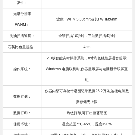
复性：
光谱分辨率
波数 FWHM:5.33cm";波长FWHM:6nm
FWHM：
测油扫描速度：
全谱扫描10秒钟，三波数扫描4秒钟
石英比色皿规格：
4cm
2.0版智能实时操作系统，8寸彩色触控屏语音提示;
操作系统：
Windows 电脑联机时,仪器显示屏与电脑显示双屏互
动;
仪器内部可存储带谱图记录数据26.2万条,连接电脑数
数据存储：
据存储无上限
数据打印：
热敏打印,可打出整张谱图
使用环境：
温度范围 5℃-45℃，湿度≤90%