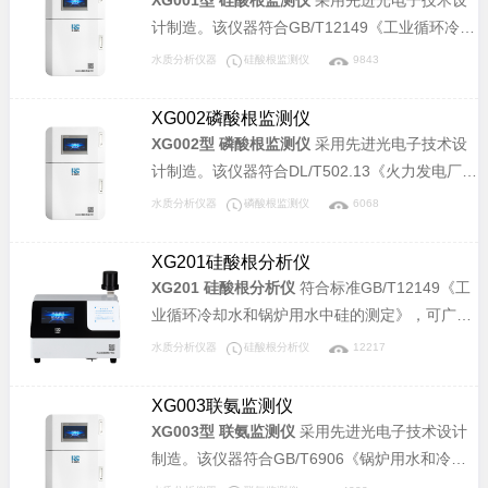
计制造。该仪器符合GB/T12149《工业循环冷却
水和锅炉用水中硅的测定》标准，可广泛应用于
水质分析仪器
硅酸根监测仪
9843
电力、化工、冶金、环保、制药、半导体和自来
水等行业溶液中硅酸根含量的连续监测。
XG002磷酸根监测仪
XG002型 磷酸根监测仪
采用先进光电子技术设
计制造。该仪器符合DL/T502.13《火力发电厂水
汽分析方法-磷酸盐的测定》和GB/T 6913《锅炉
水质分析仪器
磷酸根监测仪
6068
用水和冷却水分析方法 磷酸盐的测定》标准，可
广泛应用于电力、化工、冶金、环保、制药、半
XG201硅酸根分析仪
导体和自来水等行业溶液中磷酸盐含量的连续监
XG201 硅酸根分析仪
符合标准GB/T12149《工
测。
业循环冷却水和锅炉用水中硅的测定》，可广泛
应用于电力、化工、冶金、环保、制药、半导体
水质分析仪器
硅酸根分析仪
12217
和自来水等行业溶液中硅酸根含量的分析。
XG003联氨监测仪
XG003型 联氨监测仪
采用先进光电子技术设计
制造。该仪器符合GB/T6906《锅炉用水和冷却
水分析方法联氨的测定》标准，可广泛应用于电