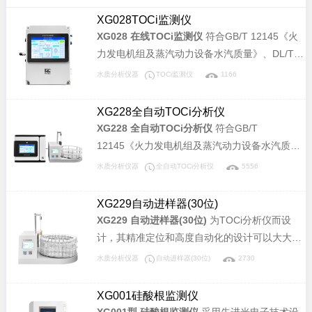
XG028TOCi监测仪
XG028 在线TOCi监测仪
符合GB/T 12145《火
力发电机组及蒸汽动力设备水汽质量》、DL/T
1358《火力发电厂水汽分析方法 总有机碳的测
水质分析仪器
TOCi监测仪
1166
定》标准，适用于电力锅炉汽水样中痕量总有机
碳离子（TOCi）含量的检测，可以检测TOCi浓
XG228全自动TOCi分析仪
度从0µg/L～1000.0µg/L的水样，仪器具有高灵
XG228 全自动TOCi分析仪
符合GB/T
敏度、高分析精度、良好的稳定性和重复性等优
12145《火力发电机组及蒸汽动力设备水汽质
点。
量》、DL/T 1358《火力发电厂水汽分析方法 总
水质分析仪器
全自动TOCi分析仪
5556
有机碳的测定》标准，适用于电力锅炉汽水样中
总有机碳离子（TOCi）含量的检测，可以检测
XG229自动进样器(30位)
TOCi浓度从0µg/L～1500.0µg/L的水样，仪器具
XG229 自动进样器(30位)
为TOCi分析仪而设
有高灵敏度、高分析精度、良好的稳定性和重复
计，其精准定位和高度自动化的设计可以大大缩
性等优点。
减检测的人工介入，提高工作效率。
水质分析仪器
自动进样器(30位)
2730
XG001硅酸根监测仪
XG001型 硅酸根监测仪
采用先进光电子技术设