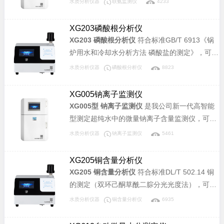
水质分析仪器
联氨监测仪
4233
力、化工、冶金、环保、制药、半导体和自来水
等行业溶液中联氨含量的连续监测。
XG203磷酸根分析仪
XG203 磷酸根分析仪
符合标准GB/T 6913《锅
炉用水和冷却水分析方法 磷酸盐的测定》，可广
泛应用于电力、化工、冶金、环保、制药、半导
水质分析仪器
磷酸根分析仪
8823
体和自来水等行业溶液中磷酸盐含量的分析。
XG005钠离子监测仪
XG005型 钠离子监测仪
是我公司新一代高智能
型测定超纯水中的微量钠离子含量监测仪，可广
泛应用于电厂及蒸汽动力厂高压蒸汽锅炉给水处
水质分析仪器
钠离子监测仪
5461
理系统、凝结水处理系统、凝汽器检漏系统以及
化工、制药、半导体等其它行业水处理系统。
XG205铜含量分析仪
XG205 铜含量分析仪
符合标准DL/T 502.14 铜
的测定（双环己酮草酰二腙分光光度法），可广
泛应用于电力、化工、冶金、环保、制药、半导
水质分析仪器
铜含量分析仪
6935
体和自来水等行业溶液中铜含量的分析。