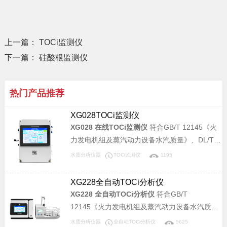
上一篇：
TOCi监测仪
下一篇：
硅酸根监测仪
热门产品推荐
XG028TOCi监测仪
XG028 在线TOCi监测仪
符合GB/T 12145《火
力发电机组及蒸汽动力设备水汽质量》、DL/T
1358《火力发电厂水汽分析方法 总有机碳的测
水质分析仪器
TOCi监测仪
1195
定》标准，适用于电力锅炉汽水样中痕量总有机
碳离子（TOCi）含量的检测，可以检测TOCi浓
XG228全自动TOCi分析仪
度从0µg/L～1000.0µg/L的水样，仪器具有高灵
XG228 全自动TOCi分析仪
符合GB/T
敏度、高分析精度、良好的稳定性和重复性等优
12145《火力发电机组及蒸汽动力设备水汽质
点。
量》、DL/T 1358《火力发电厂水汽分析方法 总
水质分析仪器
全自动TOCi分析仪
5625