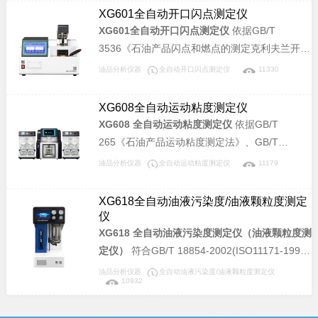
制造。本仪器可广泛应用于石油、铁路、航空、
XG601全自动开口闪点测定仪
电力及大专院校、科研院所、油品检测等相关单
XG601全自动开口闪点测定仪
依据GB/T
位，测定石油产品的闭口杯闪点值，是理想同类
3536《石油产品闪点和燃点的测定克利夫兰开口
进口仪器的替代产品。
杯法》、美国材料协会标准 ASTM D92《克利夫
油品分析仪器
全自动开口闪点测定仪
11330
兰开口杯法闪点和燃点试验方法》、
ISO2592《石油及有关产品闪点和燃点的测定水
XG608全自动运动粘度测定仪
平开口杯法》所规定的要求设计制造。本仪器可
XG608 全自动运动粘度测定仪
依据GB/T
广泛应用于石油、铁路、航空、电力及大专院
265《石油产品运动粘度测定法》、GB/T
校、科研院所、油品检测等相关单位，用于检测
11137《深色石油产品运动粘度测定法(逆流
油品分析仪器
全自动运动粘度测定仪
11179
石油产品的开口杯闪点和燃点，是理想的同类进
法)》、GB/T 8170《数值修约规则与极限数值的
口仪器替代产品。
表示和判定》、GB/T 1995《石油产品粘度指数
XG618全自动油液污染度/油液颗粒度测定
计算法》，及中华人民共和国计量检定规程JJG
仪
155《工作毛细管粘度计》所规定的要求设计制
XG618 全自动油液污染度测定仪（油液颗粒度测
造。适用于测定液体石油产品（指牛顿液体）和
定仪）
符合GB/T 18854-2002(ISO11171-1999)
聚合物稀溶液的运动粘度(mm2/s)，也可以根据
等标准。采用光阻(遮光)法计数原理研制，完全
油品分析仪器
全自动油液污染度/油液颗粒度测定仪
10932
标准物质对毛细管的系数进行标定，可广泛应用
符合相应国家标准及国际标准。可提供快速、准
于电力、石油化工、钢铁冶金、检测机构、科研
确、可靠、可重复的检测结果及完整的污染监测