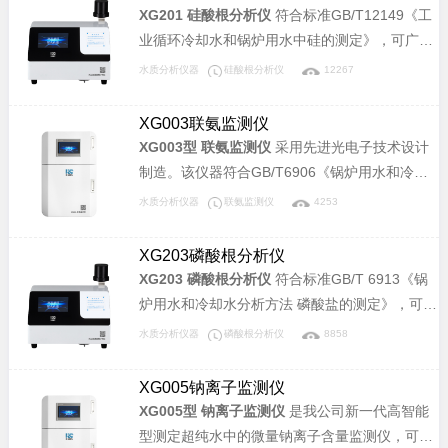
导体和自来水等行业溶液中磷酸盐含量的连续监
XG201 硅酸根分析仪
符合标准GB/T12149《工
测。
业循环冷却水和锅炉用水中硅的测定》，可广泛
应用于电力、化工、冶金、环保、制药、半导体
水质分析仪器
硅酸根分析仪
12267
和自来水等行业溶液中硅酸根含量的分析。
XG003联氨监测仪
XG003型 联氨监测仪
采用先进光电子技术设计
制造。该仪器符合GB/T6906《锅炉用水和冷却
水分析方法联氨的测定》标准，可广泛应用于电
水质分析仪器
联氨监测仪
4253
力、化工、冶金、环保、制药、半导体和自来水
等行业溶液中联氨含量的连续监测。
XG203磷酸根分析仪
XG203 磷酸根分析仪
符合标准GB/T 6913《锅
炉用水和冷却水分析方法 磷酸盐的测定》，可广
泛应用于电力、化工、冶金、环保、制药、半导
水质分析仪器
磷酸根分析仪
8858
体和自来水等行业溶液中磷酸盐含量的分析。
XG005钠离子监测仪
XG005型 钠离子监测仪
是我公司新一代高智能
型测定超纯水中的微量钠离子含量监测仪，可广