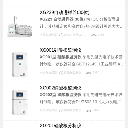
有机碳的测定》标准，适用于电力锅炉汽水样中
总有机碳离子（TOCi）含量的检测，可以检测
XG229自动进样器(30位)
TOCi浓度从0µg/L～1500.0µg/L的水样，仪器具
XG229 自动进样器(30位)
为TOCi分析仪而设
有高灵敏度、高分析精度、良好的稳定性和重复
计，其精准定位和高度自动化的设计可以大大缩
性等优点。
减检测的人工介入，提高工作效率。
水质分析仪器
自动进样器(30位)
2766
XG001硅酸根监测仪
XG001型 硅酸根监测仪
采用先进光电子技术设
计制造。该仪器符合GB/T12149《工业循环冷却
水和锅炉用水中硅的测定》标准，可广泛应用于
水质分析仪器
硅酸根监测仪
9886
电力、化工、冶金、环保、制药、半导体和自来
水等行业溶液中硅酸根含量的连续监测。
XG002磷酸根监测仪
XG002型 磷酸根监测仪
采用先进光电子技术设
计制造。该仪器符合DL/T502.13《火力发电厂水
汽分析方法-磷酸盐的测定》和GB/T 6913《锅炉
水质分析仪器
磷酸根监测仪
6087
用水和冷却水分析方法 磷酸盐的测定》标准，可
广泛应用于电力、化工、冶金、环保、制药、半
XG201硅酸根分析仪