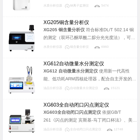
泛应用于电厂及蒸汽动力厂高压蒸汽锅炉给水处
水质分析仪器
钠离子监测仪
5474
理系统、凝结水处理系统、凝汽器检漏系统以及
化工、制药、半导体等其它行业水处理系统。
XG205铜含量分析仪
XG205 铜含量分析仪
符合标准DL/T 502.14 铜
的测定（双环己酮草酰二腙分光光度法），可广
泛应用于电力、化工、冶金、环保、制药、半导
水质分析仪器
铜含量分析仪
6960
体和自来水等行业溶液中铜含量的分析。
XG612自动微量水分测定仪
XG612 自动微量水分测定仪
使用新一代高性
能、低功耗ARM四核处理器，配合自主开发的先
进数字电路技术，仪器运行稳定、精度高。广泛
油品分析仪器
自动微量水分测定仪
15121
应用于电力、石油、化工、制药、食品等行业。
XG603全自动闭口闪点测定仪
XG603全自动闭口闪点测定仪
依据GB/T
261《闪点的测定 宾斯基-马丁闭口杯法》、美国
材料协会标准 ASTM D93、ISO2719《闪点的测
油品分析仪器
全自动闭口闪点测定仪
12748
定.Pensky-Martens闭杯法》所规定的要求设计