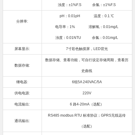
浊度：±1%F.S 余氯：±1%F.S
pH：0.01pH 温度：0.1.℃
分辨率:
电导率：1% 溶解氧：0.01mg/L
浊度：0.01NTU 余氯：0.01mg/L
屏幕显示:
7寸彩色触摸屏，LED背光
数据存储、查看功能，可自行设定存储周期，查看历
数据存储:
史曲线
继电器:
6组5A 240VAC/5A
供电电源:
220V
电流输出:
6 路4-20mA（选配）
RS485 modbus RTU 标准协议；GPRS无线远传
通讯输出:
（选配）