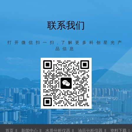
院所、大专院校、铁路、航空、计量等部门。
分析报告，适用于液压油、润滑油、抗燃油、绝
缘油和透平油等颗粒污染度的检测。可广泛应用
于航空、航天、电力、石油、化工、交通、港
联系我们
口、冶金、机械、汽车制造等领域。
打开微信扫一扫,了解更多科创星光产
品信息
首页
|
新闻中心
|
水质分析仪器
|
油品分析仪器
|
资料下载