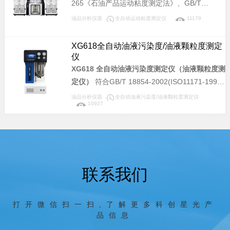
265《石油产品运动粘度测定法》、GB/T
校、科研院所、油品检测等相关单位，用于检测
11137《深色石油产品运动粘度测定法(逆流
油品分析仪器
全自动运动粘度测定仪
11179
石油产品的开口杯闪点和燃点，是理想的同类进
法)》、GB/T 8170《数值修约规则与极限数值的
口仪器替代产品。
表示和判定》、GB/T 1995《石油产品粘度指数
XG618全自动油液污染度/油液颗粒度测定
计算法》，及中华人民共和国计量检定规程JJG
仪
155《工作毛细管粘度计》所规定的要求设计制
XG618 全自动油液污染度测定仪（油液颗粒度测
造。适用于测定液体石油产品（指牛顿液体）和
定仪）
符合GB/T 18854-2002(ISO11171-1999)
聚合物稀溶液的运动粘度(mm2/s)，也可以根据
等标准。采用光阻(遮光)法计数原理研制，完全
油品分析仪器
全自动油液污染度/油液颗粒度测定仪
10927
标准物质对毛细管的系数进行标定，可广泛应用
符合相应国家标准及国际标准。可提供快速、准
于电力、石油化工、钢铁冶金、检测机构、科研
确、可靠、可重复的检测结果及完整的污染监测
院所、大专院校、铁路、航空、计量等部门。
分析报告，适用于液压油、润滑油、抗燃油、绝
缘油和透平油等颗粒污染度的检测。可广泛应用
于航空、航天、电力、石油、化工、交通、港
联系我们
口、冶金、机械、汽车制造等领域。
打开微信扫一扫,了解更多科创星光产
品信息