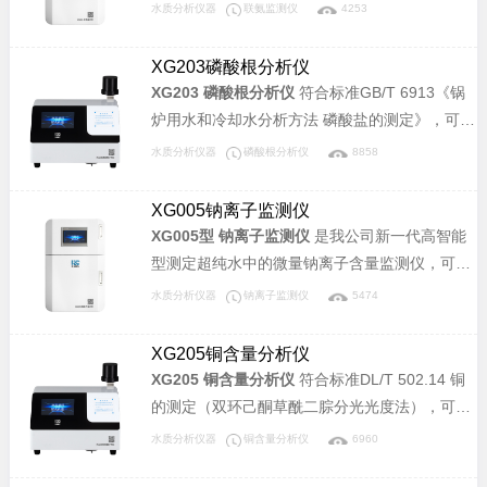
水分析方法联氨的测定》标准，可广泛应用于电
水质分析仪器
联氨监测仪
4253
力、化工、冶金、环保、制药、半导体和自来水
等行业溶液中联氨含量的连续监测。
XG203磷酸根分析仪
XG203 磷酸根分析仪
符合标准GB/T 6913《锅
炉用水和冷却水分析方法 磷酸盐的测定》，可广
泛应用于电力、化工、冶金、环保、制药、半导
水质分析仪器
磷酸根分析仪
8858
体和自来水等行业溶液中磷酸盐含量的分析。
XG005钠离子监测仪
XG005型 钠离子监测仪
是我公司新一代高智能
型测定超纯水中的微量钠离子含量监测仪，可广
泛应用于电厂及蒸汽动力厂高压蒸汽锅炉给水处
水质分析仪器
钠离子监测仪
5474
理系统、凝结水处理系统、凝汽器检漏系统以及
化工、制药、半导体等其它行业水处理系统。
XG205铜含量分析仪
XG205 铜含量分析仪
符合标准DL/T 502.14 铜
的测定（双环己酮草酰二腙分光光度法），可广
泛应用于电力、化工、冶金、环保、制药、半导
水质分析仪器
铜含量分析仪
6960
体和自来水等行业溶液中铜含量的分析。