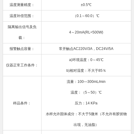
温度测量精度：
±0.5℃
温度补偿范围：
（0.1～60.0）℃
隔离输出信号及负
4～20mA(RL<500W)
载：
报警触点容量：
常开触点AC220V/3A，DC24V/5A
a)环境温度：0～45℃
仪器正常工作条件：
b)相对湿度：不大于85％
流量：100—300mL/min
温度：（5～50）℃
样品条件：
压力：14 KPa
水样允许固体成分：不大于5微米（不允许有胶状物
出现，无油脂）