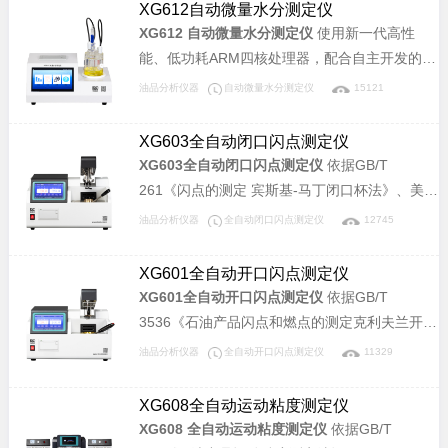
XG612自动微量水分测定仪
XG612 自动微量水分测定仪
使用新一代高性
能、低功耗ARM四核处理器，配合自主开发的先
进数字电路技术，仪器运行稳定、精度高。广泛
油品分析仪器
自动微量水分测定仪
15121
应用于电力、石油、化工、制药、食品等行业。
XG603全自动闭口闪点测定仪
XG603全自动闭口闪点测定仪
依据GB/T
261《闪点的测定 宾斯基-马丁闭口杯法》、美国
材料协会标准 ASTM D93、ISO2719《闪点的测
油品分析仪器
全自动闭口闪点测定仪
12745
定.Pensky-Martens闭杯法》所规定的要求设计
制造。本仪器可广泛应用于石油、铁路、航空、
XG601全自动开口闪点测定仪
电力及大专院校、科研院所、油品检测等相关单
XG601全自动开口闪点测定仪
依据GB/T
位，测定石油产品的闭口杯闪点值，是理想同类
3536《石油产品闪点和燃点的测定克利夫兰开口
进口仪器的替代产品。
杯法》、美国材料协会标准 ASTM D92《克利夫
油品分析仪器
全自动开口闪点测定仪
11329
兰开口杯法闪点和燃点试验方法》、
ISO2592《石油及有关产品闪点和燃点的测定水
XG608全自动运动粘度测定仪
平开口杯法》所规定的要求设计制造。本仪器可
XG608 全自动运动粘度测定仪
依据GB/T
广泛应用于石油、铁路、航空、电力及大专院