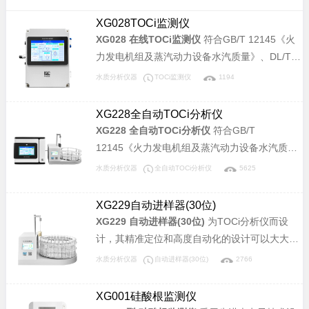
XG028TOCi监测仪
XG028 在线TOCi监测仪
符合GB/T 12145《火
力发电机组及蒸汽动力设备水汽质量》、DL/T
1358《火力发电厂水汽分析方法 总有机碳的测
水质分析仪器
TOCi监测仪
1194
定》标准，适用于电力锅炉汽水样中痕量总有机
碳离子（TOCi）含量的检测，可以检测TOCi浓
XG228全自动TOCi分析仪
度从0µg/L～1000.0µg/L的水样，仪器具有高灵
XG228 全自动TOCi分析仪
符合GB/T
敏度、高分析精度、良好的稳定性和重复性等优
12145《火力发电机组及蒸汽动力设备水汽质
点。
量》、DL/T 1358《火力发电厂水汽分析方法 总
水质分析仪器
全自动TOCi分析仪
5625
有机碳的测定》标准，适用于电力锅炉汽水样中
总有机碳离子（TOCi）含量的检测，可以检测
XG229自动进样器(30位)
TOCi浓度从0µg/L～1500.0µg/L的水样，仪器具
XG229 自动进样器(30位)
为TOCi分析仪而设
有高灵敏度、高分析精度、良好的稳定性和重复
计，其精准定位和高度自动化的设计可以大大缩
性等优点。
减检测的人工介入，提高工作效率。
水质分析仪器
自动进样器(30位)
2766
XG001硅酸根监测仪