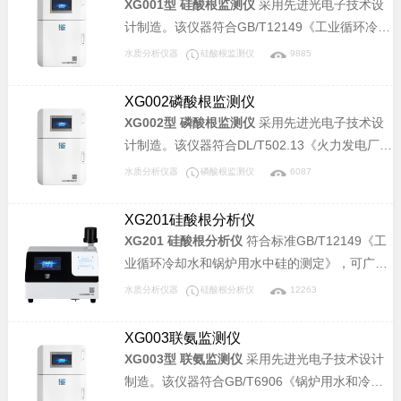
XG001型 硅酸根监测仪
采用先进光电子技术设
计制造。该仪器符合GB/T12149《工业循环冷却
水和锅炉用水中硅的测定》标准，可广泛应用于
水质分析仪器
硅酸根监测仪
9885
电力、化工、冶金、环保、制药、半导体和自来
水等行业溶液中硅酸根含量的连续监测。
XG002磷酸根监测仪
XG002型 磷酸根监测仪
采用先进光电子技术设
计制造。该仪器符合DL/T502.13《火力发电厂水
汽分析方法-磷酸盐的测定》和GB/T 6913《锅炉
水质分析仪器
磷酸根监测仪
6087
用水和冷却水分析方法 磷酸盐的测定》标准，可
广泛应用于电力、化工、冶金、环保、制药、半
XG201硅酸根分析仪
导体和自来水等行业溶液中磷酸盐含量的连续监
XG201 硅酸根分析仪
符合标准GB/T12149《工
测。
业循环冷却水和锅炉用水中硅的测定》，可广泛
应用于电力、化工、冶金、环保、制药、半导体
水质分析仪器
硅酸根分析仪
12263
和自来水等行业溶液中硅酸根含量的分析。
XG003联氨监测仪
XG003型 联氨监测仪
采用先进光电子技术设计
制造。该仪器符合GB/T6906《锅炉用水和冷却