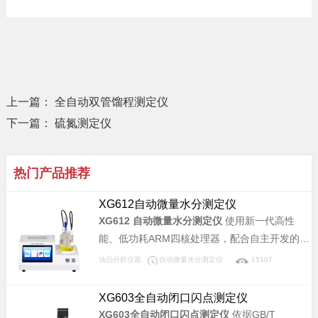
上一篇：
全自动双管馏程测定仪
下一篇：
硫氮测定仪
热门产品推荐
XG612自动微量水分测定仪
XG612 自动微量水分测定仪
使用新一代高性
能、低功耗ARM四核处理器，配合自主开发的先
进数字电路技术，仪器运行稳定、精度高。广泛
油品分析仪器
自动微量水分测定仪
15107
应用于电力、石油、化工、制药、食品等行业。
XG603全自动闭口闪点测定仪
XG603全自动闭口闪点测定仪
依据GB/T