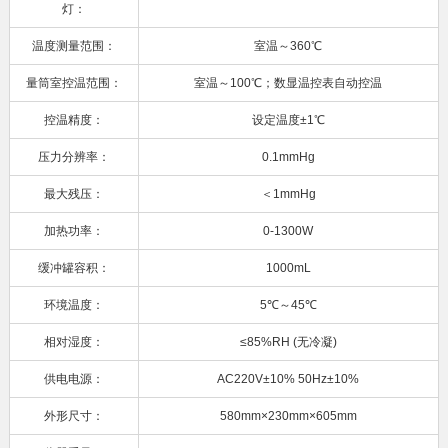
灯：
温度测量范围：
室温～360℃
量筒室控温范围：
室温～100℃；数显温控表自动控温
控温精度：
设定温度±1℃
压力分辨率：
0.1mmHg
最大残压：
＜1mmHg
加热功率：
0-1300W
缓冲罐容积：
1000mL
环境温度：
5℃～45℃
相对湿度：
≤85%RH (无冷凝)
供电电源：
AC220V±10% 50Hz±10%
外形尺寸：
580mm×230mm×605mm