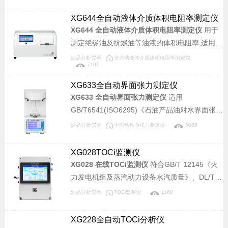
点的测定.快速平衡闭杯法》所规定的要求设计制
造。满足石油、化工、涂料、油漆、铁路、航
XG644全自动液体介质体积电阻率测定仪
空、电力、商检、部队、科研院校等相关单位对
XG644 全自动液体介质体积电阻率测定仪
用于
石油产品闭口闪点快速测试的要求。适用于闭口
测定绝缘油及抗燃油等油液的体积电阻率,适用于
杯闪点在-30℃～+100℃范围内的各类色漆、油
国家标准：DL421-2009《电力用油体积电阻率
油品分析仪器
全自动液体介质体积电阻率测定仪
漆、胶黏剂、溶剂、石油及相关产品闭口杯闪点
7101
测定法》。本仪器采用全进口进油泵，内外双电
的测试。本仪器设计先进、结构合理、检测准
极测控温，具有自动进油、自动排油、自动测试
XG633全自动界面张力测定仪
确、性能稳定、显示直观、操作简单，是理想进
等功能。本产品充分吸取国内外原有同类产品所
XG633 全自动界面张力测定仪
适用
口仪器的替代产品。
具有的优点，电路及程序设计均采用了国际主流
GB/T6541(ISO6295)《石油产品油对水界面张力
设计方法及设计原则。可广泛应用于电力、石
测定法(圆环法)》标准，采用圆环法在非平衡的
油品分析仪器
全自动界面张力测定仪
6086
油、化工、铁路、航空、商检及科研等部门。
条件下，测量各种液体表面张力及矿物油与水的
界面张力，能可靠的指示出亲水氧化物的存在情
XG028TOCi监测仪
况。可广泛应用于电力、石油、化工、铁路、航
XG028 在线TOCi监测仪
符合GB/T 12145《火
空、商检及科研等部门。
力发电机组及蒸汽动力设备水汽质量》、DL/T
1358《火力发电厂水汽分析方法 总有机碳的测
油品分析仪器
TOCi监测仪
1168
定》标准，适用于电力锅炉汽水样中痕量总有机
碳离子（TOCi）含量的检测，可以检测TOCi浓
XG228全自动TOCi分析仪