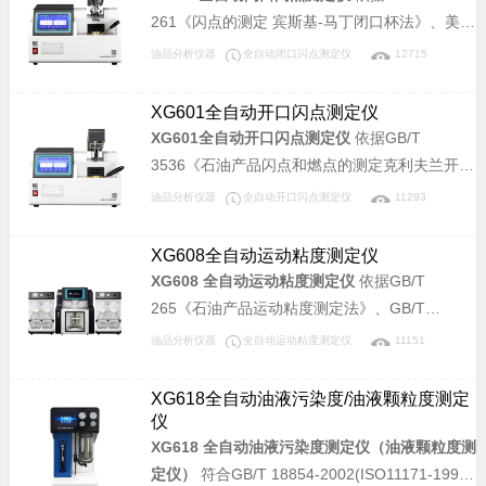
261《闪点的测定 宾斯基-马丁闭口杯法》、美国
材料协会标准 ASTM D93、ISO2719《闪点的测
油品分析仪器
全自动闭口闪点测定仪
12715
定.Pensky-Martens闭杯法》所规定的要求设计
制造。本仪器可广泛应用于石油、铁路、航空、
XG601全自动开口闪点测定仪
电力及大专院校、科研院所、油品检测等相关单
XG601全自动开口闪点测定仪
依据GB/T
位，测定石油产品的闭口杯闪点值，是理想同类
3536《石油产品闪点和燃点的测定克利夫兰开口
进口仪器的替代产品。
杯法》、美国材料协会标准 ASTM D92《克利夫
油品分析仪器
全自动开口闪点测定仪
11293
兰开口杯法闪点和燃点试验方法》、
ISO2592《石油及有关产品闪点和燃点的测定水
XG608全自动运动粘度测定仪
平开口杯法》所规定的要求设计制造。本仪器可
XG608 全自动运动粘度测定仪
依据GB/T
广泛应用于石油、铁路、航空、电力及大专院
265《石油产品运动粘度测定法》、GB/T
校、科研院所、油品检测等相关单位，用于检测
11137《深色石油产品运动粘度测定法(逆流
油品分析仪器
全自动运动粘度测定仪
11151
石油产品的开口杯闪点和燃点，是理想的同类进
法)》、GB/T 8170《数值修约规则与极限数值的
口仪器替代产品。
表示和判定》、GB/T 1995《石油产品粘度指数
XG618全自动油液污染度/油液颗粒度测定
计算法》，及中华人民共和国计量检定规程JJG
仪
155《工作毛细管粘度计》所规定的要求设计制
XG618 全自动油液污染度测定仪（油液颗粒度测
造。适用于测定液体石油产品（指牛顿液体）和
定仪）
符合GB/T 18854-2002(ISO11171-1999)