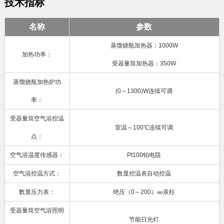
技术指标
名称
参数
蒸馏烧瓶加热器：1000W
加热功率：
受器量筒加热器：350W
蒸馏烧瓶加热炉功
(0～1300)W连续可调
率：
受器量筒空气浴控温
室温～100℃连续可调
点：
空气浴温度传感器：
Pt100铂电阻
空气浴控温方式：
数显控温表自动控温
数显压力表：
绝压（0～200）㎜汞柱
受器量筒空气浴照明
节能日光灯