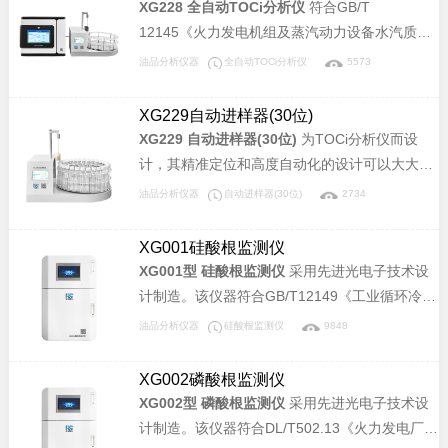
度从0µg/L～1000.0µg/L的水样，仪器具有高灵
XG228 全自动TOCi分析仪
符合GB/T
敏度、高分析精度、良好的稳定性和重复性等优
12145《火力发电机组及蒸汽动力设备水汽质
点。
量》、DL/T 1358《火力发电厂水汽分析方法 总
油品分析仪器
全自动TOCi分析仪
5573
有机碳的测定》标准，适用于电力锅炉汽水样中
总有机碳离子（TOCi）含量的检测，可以检测
XG229自动进样器(30位)
TOCi浓度从0µg/L～1500.0µg/L的水样，仪器具
XG229 自动进样器(30位)
为TOCi分析仪而设
有高灵敏度、高分析精度、良好的稳定性和重复
计，其精准定位和高度自动化的设计可以大大缩
性等优点。
减检测的人工介入，提高工作效率。
油品分析仪器
自动进样器(30位)
2734
XG001硅酸根监测仪
XG001型 硅酸根监测仪
采用先进光电子技术设
计制造。该仪器符合GB/T12149《工业循环冷却
水和锅炉用水中硅的测定》标准，可广泛应用于
油品分析仪器
硅酸根监测仪
9848
电力、化工、冶金、环保、制药、半导体和自来
水等行业溶液中硅酸根含量的连续监测。
XG002磷酸根监测仪
XG002型 磷酸根监测仪
采用先进光电子技术设
计制造。该仪器符合DL/T502.13《火力发电厂水