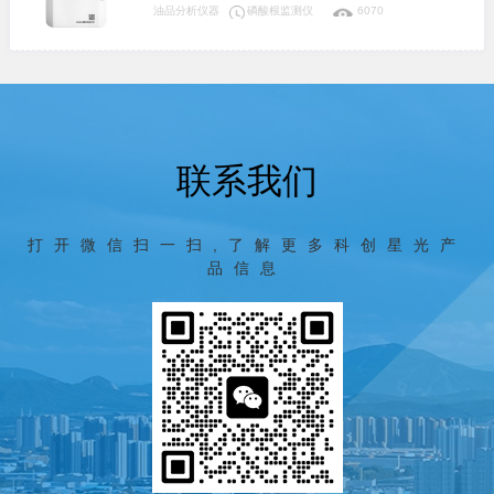
汽分析方法-磷酸盐的测定》和GB/T 6913《锅炉
油品分析仪器
磷酸根监测仪
6070
用水和冷却水分析方法 磷酸盐的测定》标准，可
广泛应用于电力、化工、冶金、环保、制药、半
导体和自来水等行业溶液中磷酸盐含量的连续监
测。
联系我们
打开微信扫一扫,了解更多科创星光产
品信息