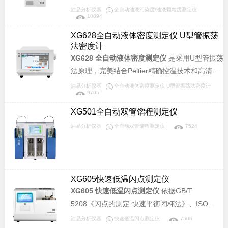
聚合物稀溶液的运动粘度(mm2/s)，也可以根据
等标准。采用光阻(遮光)法计数原理研制，完全
油品分析仪器
全自动油液污染度/油液颗粒度测定仪
10894
标准物质对毛细管的系数进行标定，可广泛应用
符合相应国家标准及国际标准。可提供快速、准
于电力、石油化工、钢铁冶金、检测机构、科研
确、可靠、可重复的检测结果及完整的污染监测
XG628全自动液体密度测定仪 U型管振荡
院所、大专院校、铁路、航空、计量等部门。
分析报告，适用于液压油、润滑油、抗燃油、绝
法密度计
缘油和透平油等颗粒污染度的检测。可广泛应用
XG628 全自动液体密度测定仪
是采用U型管振荡
于航空、航天、电力、石油、化工、交通、港
法原理，完美结合Peltier精确控温技术和高清视
口、冶金、机械、汽车制造等领域。
频摄像技术，不但为用户提供准确、稳定、可靠
油品分析仪器
全自动液体密度测定仪 U型管振荡法密度计
9705
的测试结果，还为用户带来高效便捷的测试感
受。高清视频可方便看到样品中是否有气泡影
XG501全自动双管馏程测定仪
响，采用脉冲激发，高精度检测技术，方便用户
油品分析仪器
全自动双管馏程测定仪
7524
准确快速测得样品密度及密度相关参数。
XG605快速低温闪点测定仪
XG605 快速低温闪点测定仪
依据GB/T
5208《闪点的测定 快速平衡闭杯法》、ISO
1523《闪点测定.闭杯平衡法》和ISO 3679《闪
油品分析仪器
快速低温闪点测定仪
7506