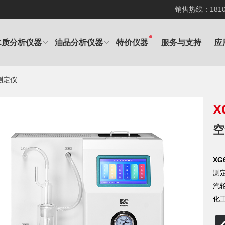
销售热线：181012
水质分析仪器
油品分析仪器
特价仪器
服务与支持
应
值测定仪
X
空
XG
测
汽
化