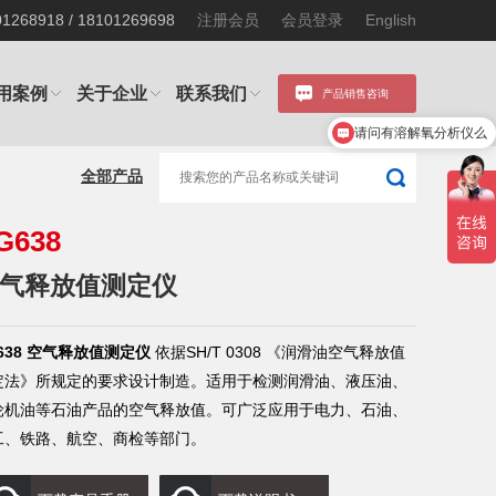
68918 / 18101269698
注册会员
会员登录
English
用案例
关于企业
联系我们
产品销售咨询
请问有溶解氧分析仪么
产品优惠热线:181 0126 8918
全部产品
G638
气释放值测定仪
638 空气释放值测定仪
依据SH/T 0308 《润滑油空气释放值
定法》所规定的要求设计制造。适用于检测润滑油、液压油、
轮机油等石油产品的空气释放值。可广泛应用于电力、石油、
工、铁路、航空、商检等部门。