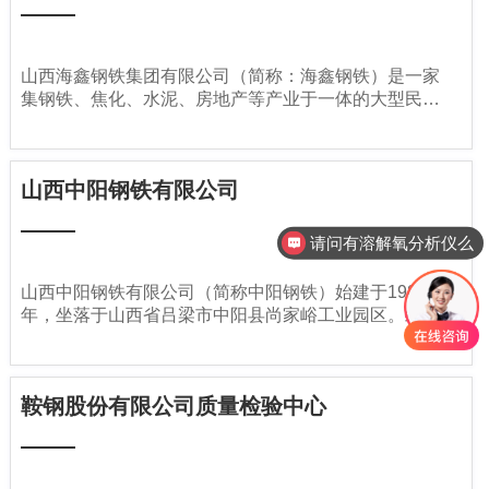
山西海鑫钢铁集团有限公司（简称：海鑫钢铁）是一家
集钢铁、焦化、水泥、房地产等产业于一体的大型民营
企业集团，于1987年成立，总部位于山西闻喜县东
镇。2004年，公司销售额达到54.6亿元。2016年海鑫
钢铁更名山西建龙，并于同年4月底低调复产。
山西中阳钢铁有限公司
请问有溶解氧分析仪么
山西中阳钢铁有限公司（简称中阳钢铁）始建于1985
年，坐落于山西省吕梁市中阳县尚家峪工业园区。经过
30多年的发展，已形成集采煤、发电、炼焦、炼铁、
炼钢、轧钢及钢材深加工、废弃物资源化利用于一体，
职工10000余人，产值150亿元，以数智化、循环化、
鞍钢股份有限公司质量检验中心
低碳化为特色的全产业链钢铁联合企业。