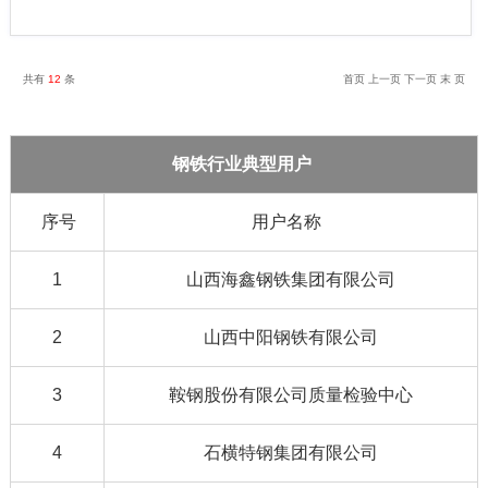
列。企业先后通过ISO9001：2000、 OHSAS18001：
2001、ISO14001：1996标准认证，连续多年获全国质
量效益型企业称号和中国讲诚信、守合同、重质量典范
企业称号。
共有
12
条
首页 上一页 下一页 末 页
钢铁行业典型用户
序号
用户名称
1
山西海鑫钢铁集团有限公司
2
山西中阳钢铁有限公司
3
鞍钢股份有限公司质量检验中心
4
石横特钢集团有限公司