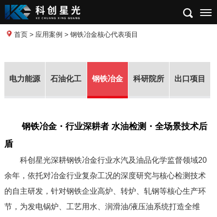
首页
>
应用案例
> 钢铁冶金核心代表项目
电力能源
石油化工
钢铁冶金
科研院所
出口项目
钢铁冶金・行业深耕者 水油检测・全场景技术后
盾
科创星光深耕钢铁冶金行业水汽及油品化学监督领域20
余年，依托对冶金行业复杂工况的深度研究与核心检测技术
的自主研发，针对钢铁企业高炉、转炉、轧钢等核心生产环
节，为发电锅炉、工艺用水、润滑油/液压油系统打造全维