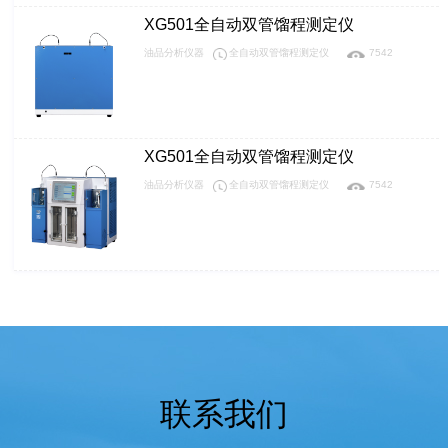
XG501全自动双管馏程测定仪
油品分析仪器
全自动双管馏程测定仪
7542
XG501全自动双管馏程测定仪
油品分析仪器
全自动双管馏程测定仪
7542
联系我们