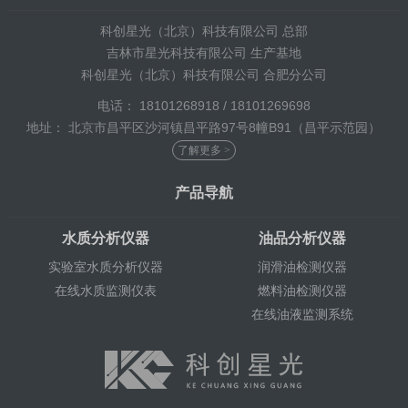
科创星光（北京）科技有限公司 总部
吉林市星光科技有限公司 生产基地
科创星光（北京）科技有限公司 合肥分公司
电话： 18101268918 / 18101269698
地址： 北京市昌平区沙河镇昌平路97号8幢B91（昌平示范园）
了解更多 >
产品导航
水质分析仪器
油品分析仪器
实验室水质分析仪器
润滑油检测仪器
在线水质监测仪表
燃料油检测仪器
在线油液监测系统