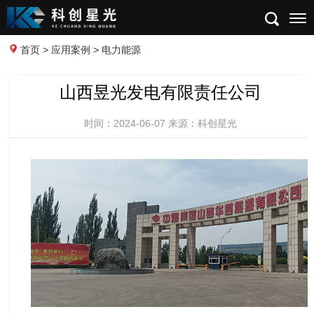
首页
>
应用案例
> 电力能源
山西昱光发电有限责任公司
时间：2024-06-07 来源：科创星光