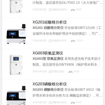
计制造。该仪器符合DL/T502.13《火力发电厂水
汽分析方法-磷酸盐的测定》和GB/T 6913《锅炉
水质分析仪器
磷酸根监测仪
6065
用水和冷却水分析方法 磷酸盐的测定》标准，可
广泛应用于电力、化工、冶金、环保、制药、半
XG201硅酸根分析仪
导体和自来水等行业溶液中磷酸盐含量的连续监
XG201 硅酸根分析仪
符合标准GB/T12149《工
测。
业循环冷却水和锅炉用水中硅的测定》，可广泛
应用于电力、化工、冶金、环保、制药、半导体
水质分析仪器
硅酸根分析仪
12215
和自来水等行业溶液中硅酸根含量的分析。
XG003联氨监测仪
XG003型 联氨监测仪
采用先进光电子技术设计
制造。该仪器符合GB/T6906《锅炉用水和冷却
水分析方法联氨的测定》标准，可广泛应用于电
水质分析仪器
联氨监测仪
4233
力、化工、冶金、环保、制药、半导体和自来水
等行业溶液中联氨含量的连续监测。
XG203磷酸根分析仪
XG203 磷酸根分析仪
符合标准GB/T 6913《锅
炉用水和冷却水分析方法 磷酸盐的测定》，可广
泛应用于电力、化工、冶金、环保、制药、半导
水质分析仪器
磷酸根分析仪
8820