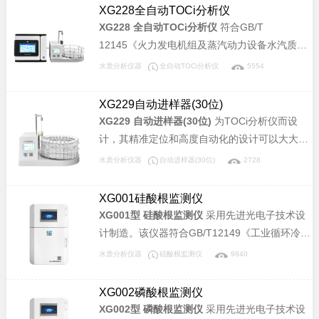
碳离子（TOCi）含量的检测，可以检测TOCi浓
XG228全自动TOCi分析仪
度从0µg/L～1000.0µg/L的水样，仪器具有高灵
XG228 全自动TOCi分析仪
符合GB/T
敏度、高分析精度、良好的稳定性和重复性等优
12145《火力发电机组及蒸汽动力设备水汽质
点。
量》、DL/T 1358《火力发电厂水汽分析方法 总
水质分析仪器
全自动TOCi分析仪
5554
有机碳的测定》标准，适用于电力锅炉汽水样中
总有机碳离子（TOCi）含量的检测，可以检测
XG229自动进样器(30位)
TOCi浓度从0µg/L～1500.0µg/L的水样，仪器具
XG229 自动进样器(30位)
为TOCi分析仪而设
有高灵敏度、高分析精度、良好的稳定性和重复
计，其精准定位和高度自动化的设计可以大大缩
性等优点。
减检测的人工介入，提高工作效率。
水质分析仪器
自动进样器(30位)
2728
XG001硅酸根监测仪
XG001型 硅酸根监测仪
采用先进光电子技术设
计制造。该仪器符合GB/T12149《工业循环冷却
水和锅炉用水中硅的测定》标准，可广泛应用于
水质分析仪器
硅酸根监测仪
9840
电力、化工、冶金、环保、制药、半导体和自来
水等行业溶液中硅酸根含量的连续监测。
XG002磷酸根监测仪
XG002型 磷酸根监测仪
采用先进光电子技术设