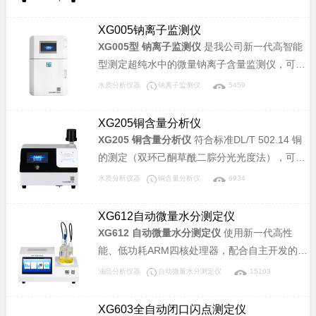
体和自来水等行业溶液中磷酸盐含量的分析。
XG005钠离子监测仪
XG005型 钠离子监测仪
是我公司新一代高智能
型测定超纯水中的微量钠离子含量监测仪，可广
泛应用于电厂及蒸汽动力厂高压蒸汽锅炉给水处
水质分析仪器
钠离子监测仪
5459
理系统、凝结水处理系统、凝汽器检漏系统以及
化工、制药、半导体等其它行业水处理系统。
XG205铜含量分析仪
XG205 铜含量分析仪
符合标准DL/T 502.14 铜
的测定（双环己酮草酰二腙分光光度法），可广
泛应用于电力、化工、冶金、环保、制药、半导
水质分析仪器
铜含量分析仪
6934
体和自来水等行业溶液中铜含量的分析。
XG612自动微量水分测定仪
XG612 自动微量水分测定仪
使用新一代高性
能、低功耗ARM四核处理器，配合自主开发的先
进数字电路技术，仪器运行稳定、精度高。广泛
油品分析仪器
自动微量水分测定仪
15103
应用于电力、石油、化工、制药、食品等行业。
XG603全自动闭口闪点测定仪