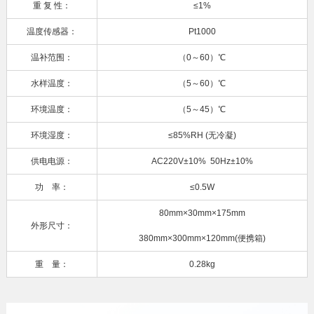
重 复 性：
≤1%
温度传感器：
Pt1000
温补范围：
（0～60）℃
水样温度：
（5～60）℃
环境温度：
（5～45）℃
环境湿度：
≤85%RH (无冷凝)
供电电源：
AC220V±10% 50Hz±10%
功 率：
≤0.5W
80mm×30mm×175mm
外形尺寸：
380mm×300mm×120mm(便携箱)
重 量：
0.28kg