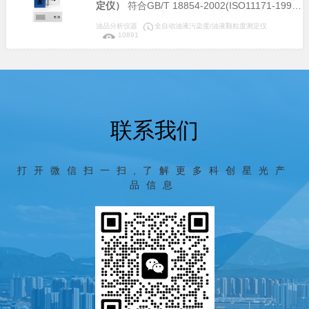
造。适用于测定液体石油产品（指牛顿液体）和
定仪）
符合GB/T 18854-2002(ISO11171-1999)
聚合物稀溶液的运动粘度(mm2/s)，也可以根据
等标准。采用光阻(遮光)法计数原理研制，完全
油品分析仪器
全自动油液污染度/油液颗粒度测定仪
10891
标准物质对毛细管的系数进行标定，可广泛应用
符合相应国家标准及国际标准。可提供快速、准
于电力、石油化工、钢铁冶金、检测机构、科研
确、可靠、可重复的检测结果及完整的污染监测
院所、大专院校、铁路、航空、计量等部门。
分析报告，适用于液压油、润滑油、抗燃油、绝
缘油和透平油等颗粒污染度的检测。可广泛应用
于航空、航天、电力、石油、化工、交通、港
联系我们
口、冶金、机械、汽车制造等领域。
打开微信扫一扫,了解更多科创星光产
品信息