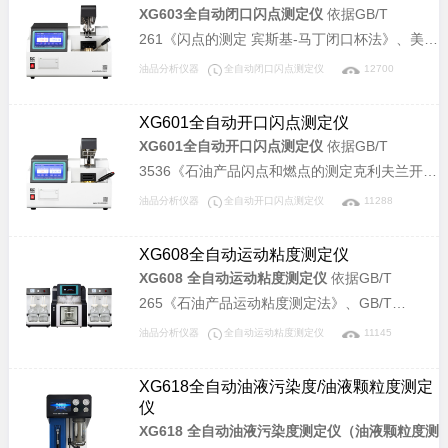
XG603全自动闭口闪点测定仪
依据GB/T
261《闪点的测定 宾斯基-马丁闭口杯法》、美国
材料协会标准 ASTM D93、ISO2719《闪点的测
油品分析仪器
全自动闭口闪点测定仪
12700
定.Pensky-Martens闭杯法》所规定的要求设计
制造。本仪器可广泛应用于石油、铁路、航空、
XG601全自动开口闪点测定仪
电力及大专院校、科研院所、油品检测等相关单
XG601全自动开口闪点测定仪
依据GB/T
位，测定石油产品的闭口杯闪点值，是理想同类
3536《石油产品闪点和燃点的测定克利夫兰开口
进口仪器的替代产品。
杯法》、美国材料协会标准 ASTM D92《克利夫
油品分析仪器
全自动开口闪点测定仪
11288
兰开口杯法闪点和燃点试验方法》、
ISO2592《石油及有关产品闪点和燃点的测定水
XG608全自动运动粘度测定仪
平开口杯法》所规定的要求设计制造。本仪器可
XG608 全自动运动粘度测定仪
依据GB/T
广泛应用于石油、铁路、航空、电力及大专院
265《石油产品运动粘度测定法》、GB/T
校、科研院所、油品检测等相关单位，用于检测
11137《深色石油产品运动粘度测定法(逆流
油品分析仪器
全自动运动粘度测定仪
11145
石油产品的开口杯闪点和燃点，是理想的同类进
法)》、GB/T 8170《数值修约规则与极限数值的
口仪器替代产品。
表示和判定》、GB/T 1995《石油产品粘度指数
XG618全自动油液污染度/油液颗粒度测定
计算法》，及中华人民共和国计量检定规程JJG
仪
155《工作毛细管粘度计》所规定的要求设计制
XG618 全自动油液污染度测定仪（油液颗粒度测